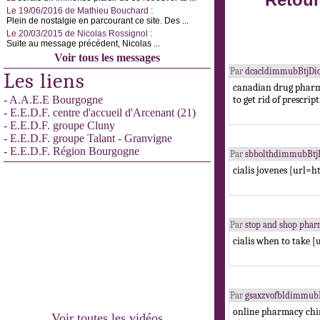
Retour
Le 19/06/2016 de Mathieu Bouchard :
Plein de nostalgie en parcourant ce site. Des ...
Le 20/03/2015 de Nicolas Rossignol :
Suite au message précédent, Nicolas ...
Voir tous les messages
Par
dcacldimmubBtjDi
Les liens
canadian drug pharm
- A.A.E.E Bourgogne
to get rid of prescrip
- E.E.D.F. centre d'accueil d'Arcenant (21)
- E.E.D.F. groupe Cluny
- E.E.D.F. groupe Talant - Granvigne
- E.E.D.F. Région Bourgogne
Par
sbbolthdimmubBtj
cialis jovenes [url=h
Par
stop and shop phar
cialis when to take [
Par
gsaxzvofbldimmubB
online pharmacy chi
Voir toutes les vidéos