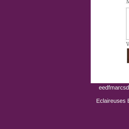
M
V
eedfmarcsdo
Eclaireuses 