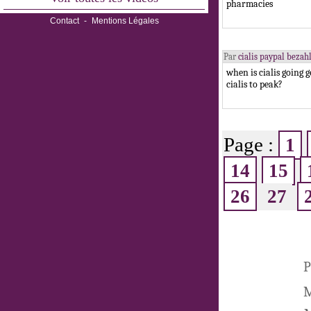
pharmacies
Contact
-
Mentions Légales
Par
cialis paypal beza
when is cialis going 
cialis to peak?
Page :
1
14
15
26
27
P
M