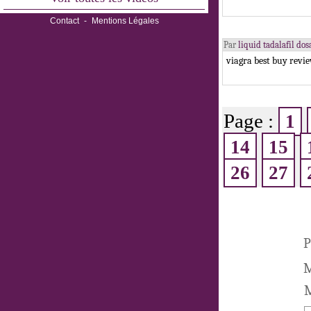
Contact
-
Mentions Légales
Par
liquid tadalafil d
viagra best buy revie
Page :
1
14
15
26
27
P
M
M