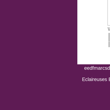
V
eedfmarcsdo
Eclaireuses 