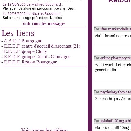
Retour
Le 19/06/2016 de Mathieu Bouchard :
Plein de nostalgie en parcourant ce site. Des ...
Le 20/03/2015 de Nicolas Rossignol :
Suite au message précédent, Nicolas ...
Voir tous les messages
Par
sfter market cialis
Les liens
cialis brand no presc
- A.A.E.E Bourgogne
- E.E.D.F. centre d'accueil d'Arcenant (21)
- E.E.D.F. groupe Cluny
- E.E.D.F. groupe Talant - Granvigne
Par
online pharmacy r
- E.E.D.F. Région Bourgogne
what works better ci
generi cialis
Par
psychology thesis 
Zudena https://canad
Par
tadalafil 20 mg ta
cialis tadalafil 10mg
Voir toutes les vidéos