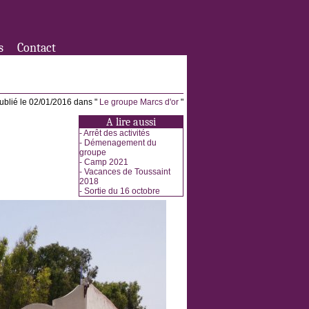
s
Contact
ublié le 02/01/2016 dans "
Le groupe Marcs d'or
"
A lire aussi
-
Arrêt des activités
-
Démenagement du
groupe
-
Camp 2021
-
Vacances de Toussaint
2018
-
Sortie du 16 octobre