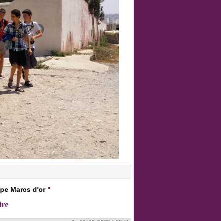
pe Marcs d'or
"
ire