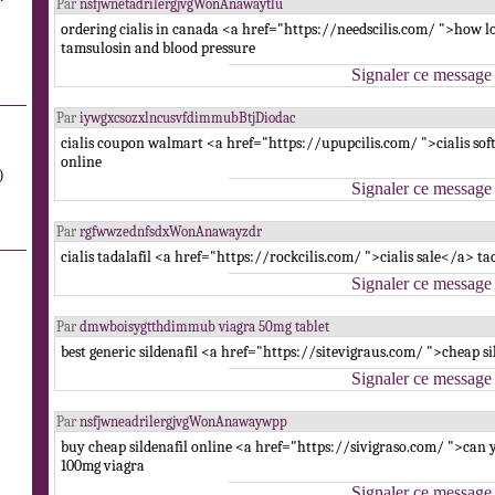
Par
nsfjwnetadrilergjvgWonAnawaytlu
ordering cialis in canada <a href="https://needscilis.com/ ">how lo
tamsulosin and blood pressure
Signaler ce message
Par
iywgxcsozxlncusvfdimmubBtjDiodac
cialis coupon walmart <a href="https://upupcilis.com/ ">cialis soft 
online
)
Signaler ce message
Par
rgfwwzednfsdxWonAnawayzdr
cialis tadalafil <a href="https://rockcilis.com/ ">cialis sale</a> t
Signaler ce message
Par
dmwboisygtthdimmub viagra 50mg tablet
best generic sildenafil <a href="https://sitevigraus.com/ ">cheap si
Signaler ce message
Par
nsfjwneadrilergjvgWonAnawaywpp
buy cheap sildenafil online <a href="https://sivigraso.com/ ">can
100mg viagra
Signaler ce message