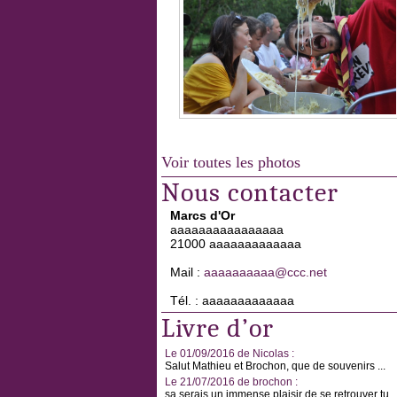
Voir toutes les photos
Nous contacter
Marcs d'Or
aaaaaaaaaaaaaaaa
21000 aaaaaaaaaaaaa
Mail :
aaaaaaaaaa@ccc.net
Tél. : aaaaaaaaaaaaa
Livre d’or
Le 01/09/2016 de Nicolas :
Salut Mathieu et Brochon, que de souvenirs ...
Le 21/07/2016 de brochon :
sa serais un immense plaisir de se retrouver tu ..