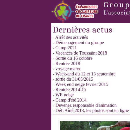
Group
L’associa
Dernières actus
- Arrêt des activités
- Démenagement du groupe
- Camp 2021
- Vacances de Toussaint 2018
- Sortie du 16 octobre
- Rentrée 2018
- voyage maroc
- Week-end du 12 et 13 septembre
- sortie du 31/05/2015
- Week end neige fevrier 2015
- Rentrée 2014-15
- WE neige
- Camp d'été 2014
- Devenez responsable d'animation
- Défi Aîné 2013, les photos sont en ligne