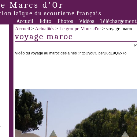
e Marcs d'Or
tion laïque du scoutisme français
Accueil
Edito
Photos
Vidéos
Téléchargement
Accueil
>
Actualités
>
Le groupe Marcs d'or
> voyage maroc
voyage maroc
P
Vidéo du voyage au maroc des ainés : http://youtu.be/D8qL9QIvx7o