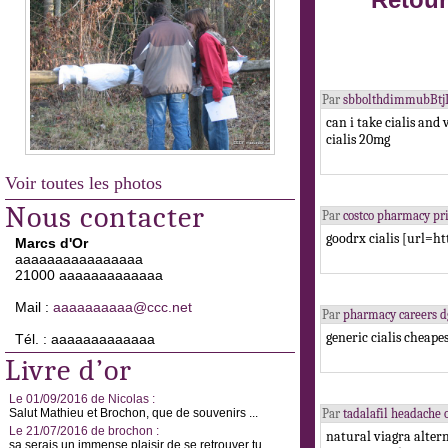
Retour
Par
sbbolthdimmubBtj
can i take cialis and
cialis 20mg
Voir toutes les photos
Nous contacter
Par
costco pharmacy pr
goodrx cialis [url=ht
Marcs d'Or
aaaaaaaaaaaaaaaa
21000 aaaaaaaaaaaaa
Mail :
aaaaaaaaaa@ccc.net
Par
pharmacy careers d
generic cialis cheape
Tél. : aaaaaaaaaaaaa
Livre d’or
Le 01/09/2016 de Nicolas :
Salut Mathieu et Brochon, que de souvenirs ...
Par
tadalafil headache
Le 21/07/2016 de brochon :
natural viagra alter
sa serais un immense plaisir de se retrouver tu ...