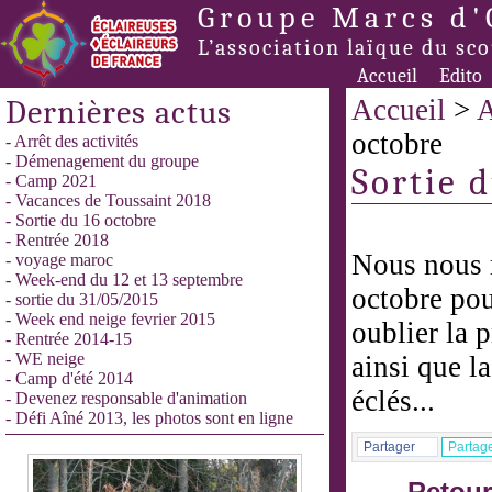
Groupe Marcs d'
L’association laïque du sc
Accueil
Edito
Dernières actus
Accueil
>
A
octobre
- Arrêt des activités
- Démenagement du groupe
Sortie 
- Camp 2021
- Vacances de Toussaint 2018
- Sortie du 16 octobre
- Rentrée 2018
Nous nous 
- voyage maroc
- Week-end du 12 et 13 septembre
octobre pou
- sortie du 31/05/2015
- Week end neige fevrier 2015
oublier la 
- Rentrée 2014-15
- WE neige
ainsi que l
- Camp d'été 2014
éclés...
- Devenez responsable d'animation
- Défi Aîné 2013, les photos sont en ligne
Partager
Partag