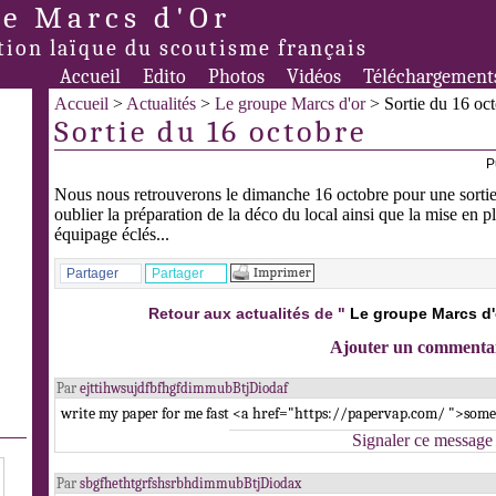
e Marcs d'Or
tion laïque du scoutisme français
Accueil
Edito
Photos
Vidéos
Téléchargement
Accueil
>
Actualités
>
Le groupe Marcs d'or
> Sortie du 16 oc
Sortie du 16 octobre
P
Nous nous retrouverons le dimanche 16 octobre pour une sortie 
oublier la préparation de la déco du local ainsi que la mise en 
équipage éclés...
Partager
Partager
Retour aux actualités de "
Le groupe Marcs d'
Ajouter un commenta
Par
ejttihwsujdfbfhgfdimmubBtjDiodaf
write my paper for me fast <a href="https://papervap.com/ ">som
Signaler ce message
Par
sbgfhethtgrfshsrbhdimmubBtjDiodax