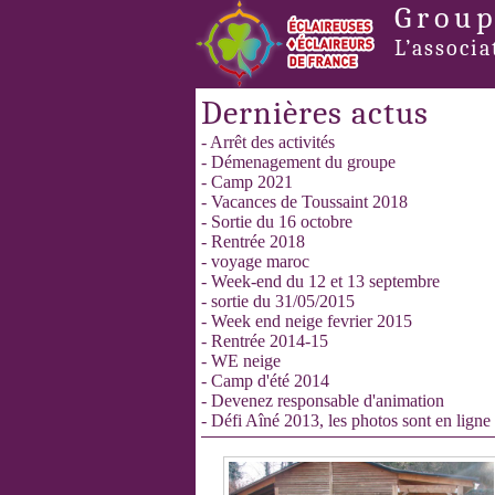
Group
L’associa
Dernières actus
- Arrêt des activités
- Démenagement du groupe
- Camp 2021
- Vacances de Toussaint 2018
- Sortie du 16 octobre
- Rentrée 2018
- voyage maroc
- Week-end du 12 et 13 septembre
- sortie du 31/05/2015
- Week end neige fevrier 2015
- Rentrée 2014-15
- WE neige
- Camp d'été 2014
- Devenez responsable d'animation
- Défi Aîné 2013, les photos sont en ligne