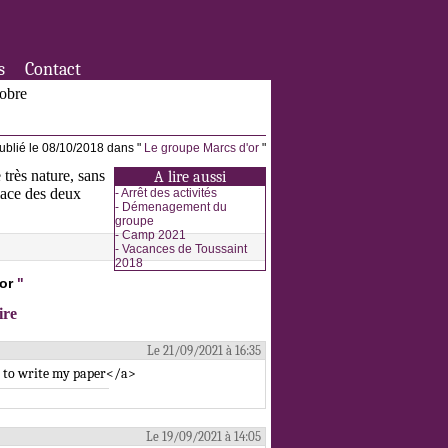
s
Contact
tobre
ublié le 08/10/2018 dans "
Le groupe Marcs d'or
"
très nature, sans
A lire aussi
place des deux
-
Arrêt des activités
-
Démenagement du
groupe
-
Camp 2021
-
Vacances de Toussaint
2018
or
"
ire
Le 21/09/2021 à 16:35
e to write my paper</a>
Le 19/09/2021 à 14:05