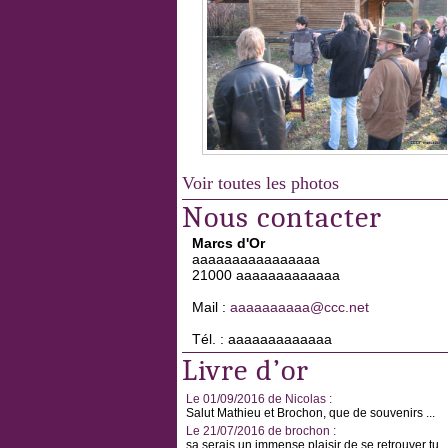
Voir toutes les photos
Nous contacter
Marcs d'Or
aaaaaaaaaaaaaaaa
21000 aaaaaaaaaaaaa
Mail :
aaaaaaaaaa@ccc.net
Tél. : aaaaaaaaaaaaa
Livre d’or
Le 01/09/2016 de Nicolas :
Salut Mathieu et Brochon, que de souvenirs ...
Le 21/07/2016 de brochon :
sa serais un immense plaisir de se retrouver tu ..