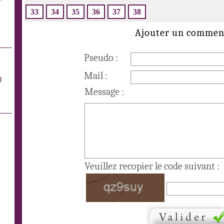
33
34
35
36
37
38
Ajouter un commen
Pseudo :
Mail :
)
Message :
Veuillez recopier le code suivant :