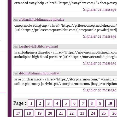
extended essay help <a href="https://essaydbze.com/ ">cheap essay
Signaler ce message
Par
efbthndhfjblddimmubBtjDiodaz
omeprazole 20mg cap <a href="https://prilosecomeprazolehu.com/
[url=https://prilosecomeprazolehu.com/]omeprazole powder[/url]
Signaler ce message
Par
hxsghedvfdLothborevgmmd
is amlodipine a diuretic <a href="https://norvascamlodipinegh.com
amlodipine high blood pressure [url=https://norvascamlodipinegh.c
Signaler ce message
Par
sbbolrgthdimmubBtjDiodaw
save on pharmacy <a href="https://storpharmon.com/">canadia
online pharmacy [url=https://storpharmon.com/]buy prescription 
Signaler ce message
Page :
1
2
3
4
5
6
7
8
9
10
17
18
19
20
21
22
23
24
25
26
.