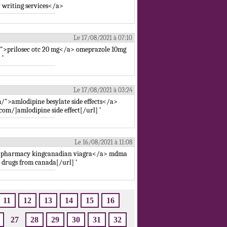
 writing services</a>
Le 17/08/2021 à 07:10
">prilosec otc 20 mg</a> omeprazole 10mg
 ’
Le 17/08/2021 à 03:24
/">amlodipine besylate side effects</a>
om/]amlodipine side effect[/url] ’
Le 16/08/2021 à 11:08
n pharmacy kingcanadian viagra</a> mdma
drugs from canada[/url] ’
11
12
13
14
15
16
27
28
29
30
31
32