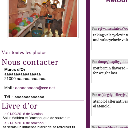
Retour
Par
rgfwansssdnfsdxW
taking valacyclovir 
and valacyclovir val
Voir toutes les photos
Nous contacter
Par
dmqegnsqdbygthnth
metformin flavored 
Marcs d'Or
for weight loss
aaaaaaaaaaaaaaaa
21000 aaaaaaaaaaaaa
Mail :
aaaaaaaaaa@ccc.net
Par
nsfjdegdyqrilergj
Tél. : aaaaaaaaaaaaa
atenolol alternative
Livre d’or
el atenolol
Le 01/09/2016 de Nicolas :
Salut Mathieu et Brochon, que de souvenirs ...
Le 21/07/2016 de brochon :
sa serais un immense plaisir de se retrouver tu ...
Par
iywwrfsbzxdncusv