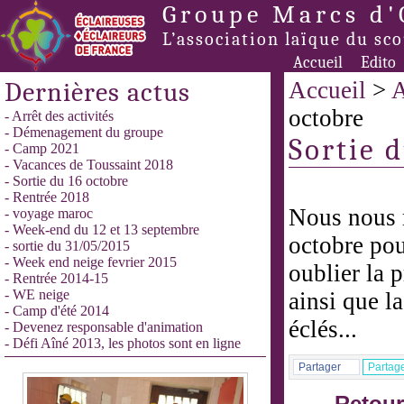
Groupe Marcs d'
L’association laïque du sc
Accueil
Edito
Dernières actus
Accueil
>
A
octobre
- Arrêt des activités
- Démenagement du groupe
Sortie 
- Camp 2021
- Vacances de Toussaint 2018
- Sortie du 16 octobre
- Rentrée 2018
Nous nous 
- voyage maroc
- Week-end du 12 et 13 septembre
octobre pou
- sortie du 31/05/2015
- Week end neige fevrier 2015
oublier la 
- Rentrée 2014-15
- WE neige
ainsi que l
- Camp d'été 2014
éclés...
- Devenez responsable d'animation
- Défi Aîné 2013, les photos sont en ligne
Partager
Partag