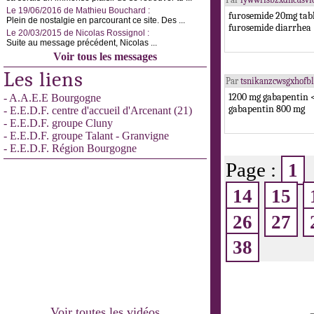
Le 19/06/2016 de Mathieu Bouchard :
furosemide 20mg tabl
Plein de nostalgie en parcourant ce site. Des ...
furosemide diarrhea
Le 20/03/2015 de Nicolas Rossignol :
Suite au message précédent, Nicolas ...
Voir tous les messages
Les liens
Par
tsnikanzcwsgxhof
1200 mg gabapentin 
- A.A.E.E Bourgogne
gabapentin 800 mg
- E.E.D.F. centre d'accueil d'Arcenant (21)
- E.E.D.F. groupe Cluny
- E.E.D.F. groupe Talant - Granvigne
- E.E.D.F. Région Bourgogne
Page :
1
14
15
26
27
38
Voir toutes les vidéos