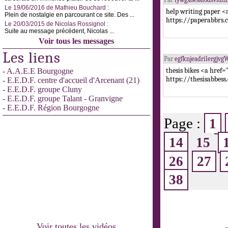
Le 19/06/2016 de Mathieu Bouchard :
help writing paper <
Plein de nostalgie en parcourant ce site. Des ...
https://paperabbrs.
Le 20/03/2015 de Nicolas Rossignol :
Suite au message précédent, Nicolas ...
Voir tous les messages
Les liens
Par
egfknjeadrilergjv
thesis bikes <a href
- A.A.E.E Bourgogne
https://thesisabbess
- E.E.D.F. centre d'accueil d'Arcenant (21)
- E.E.D.F. groupe Cluny
- E.E.D.F. groupe Talant - Granvigne
- E.E.D.F. Région Bourgogne
Page :
1
14
15
26
27
38
Voir toutes les vidéos