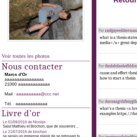
Retour
Par
zxsfgxyeeddsvrnu
what is a thesis sta
media</a> great depr
Voir toutes les photos
Nous contacter
Par
thedsfcdanhofbldi
cause and effect the
Marcs d'Or
how to start a thesis
aaaaaaaaaaaaaaaa
21000 aaaaaaaaaaaaa
Mail :
aaaaaaaaaa@ccc.net
Par
dmcoxzgrrhftsiygth
Tél. : aaaaaaaaaaaaa
what's a thesis <a hr
Livre d’or
examples https://th
Le 01/09/2016 de Nicolas :
Salut Mathieu et Brochon, que de souvenirs ...
Le 21/07/2016 de brochon :
sa serais un immense plaisir de se retrouver tu ...
Par
iywgxoesafodsvfd