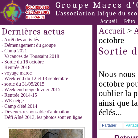
Groupe Marcs d'
L’association laïque du sc
Accueil
Edito
Dernières actus
Accueil
>
A
octobre
- Arrêt des activités
- Démenagement du groupe
Sortie 
- Camp 2021
- Vacances de Toussaint 2018
- Sortie du 16 octobre
- Rentrée 2018
Nous nous 
- voyage maroc
- Week-end du 12 et 13 septembre
octobre pou
- sortie du 31/05/2015
- Week end neige fevrier 2015
oublier la 
- Rentrée 2014-15
- WE neige
ainsi que l
- Camp d'été 2014
éclés...
- Devenez responsable d'animation
- Défi Aîné 2013, les photos sont en ligne
Partager
Partag