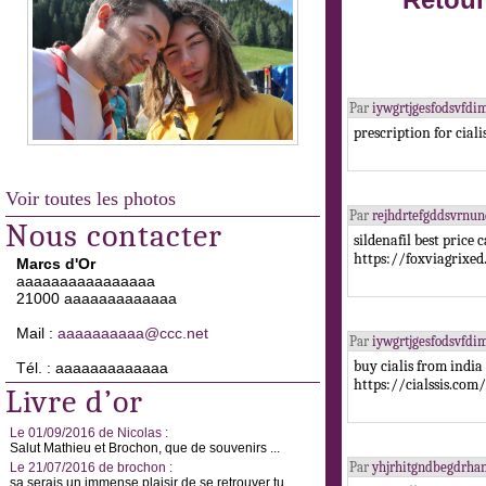
Retour
Par
iywgrtjgesfodsvfd
prescription for cial
Voir toutes les photos
Par
rejhdrtefgddsvrnu
Nous contacter
sildenafil best pric
https://foxviagrixe
Marcs d'Or
aaaaaaaaaaaaaaaa
21000 aaaaaaaaaaaaa
Mail :
aaaaaaaaaa@ccc.net
Par
iywgrtjgesfodsvfd
buy cialis from indi
Tél. : aaaaaaaaaaaaa
https://cialssis.com/
Livre d’or
Le 01/09/2016 de Nicolas :
Salut Mathieu et Brochon, que de souvenirs ...
Par
yhjrhitgndbegdrh
Le 21/07/2016 de brochon :
sa serais un immense plaisir de se retrouver tu ...