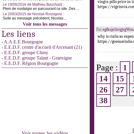
viagra pills price i
Le 19/06/2016 de Mathieu Bouchard :
https://vigrixvix.co
Plein de nostalgie en parcourant ce site. Des ...
Le 20/03/2015 de Nicolas Rossignol :
Suite au message précédent, Nicolas ...
Voir tous les messages
Par
egfknjeilergjvgWo
Les liens
why is cialis so expe
https://goesuscialis
- A.A.E.E Bourgogne
- E.E.D.F. centre d'accueil d'Arcenant (21)
- E.E.D.F. groupe Cluny
- E.E.D.F. groupe Talant - Granvigne
- E.E.D.F. Région Bourgogne
Page :
1
14
15
26
27
38
Voir toutes les vidéos