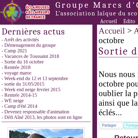
Groupe Marcs d'
L’association laïque du sc
Accueil
Edito
Dernières actus
Accueil
>
A
octobre
- Arrêt des activités
- Démenagement du groupe
Sortie 
- Camp 2021
- Vacances de Toussaint 2018
- Sortie du 16 octobre
- Rentrée 2018
Nous nous 
- voyage maroc
- Week-end du 12 et 13 septembre
octobre pou
- sortie du 31/05/2015
- Week end neige fevrier 2015
oublier la 
- Rentrée 2014-15
- WE neige
ainsi que l
- Camp d'été 2014
éclés...
- Devenez responsable d'animation
- Défi Aîné 2013, les photos sont en ligne
Partager
Partag