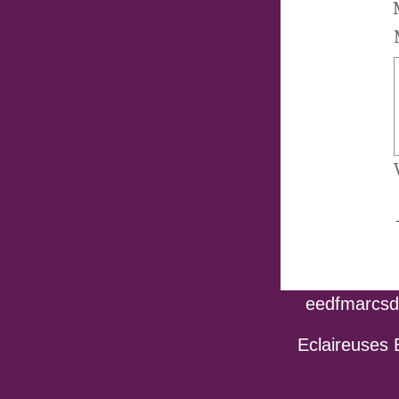
eedfmarcsdo
Eclaireuses 