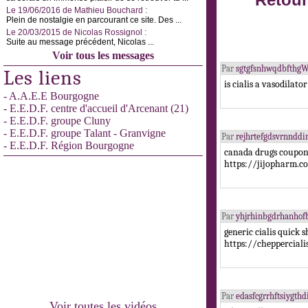
Retour
Le 19/06/2016 de Mathieu Bouchard :
Plein de nostalgie en parcourant ce site. Des ...
Le 20/03/2015 de Nicolas Rossignol :
Suite au message précédent, Nicolas ...
Voir tous les messages
Par
sgtgfsnhwqdbfthg
Les liens
is cialis a vasodila
- A.A.E.E Bourgogne
- E.E.D.F. centre d'accueil d'Arcenant (21)
- E.E.D.F. groupe Cluny
- E.E.D.F. groupe Talant - Granvigne
Par
rejhrtefgdsvrnndd
- E.E.D.F. Région Bourgogne
canada drugs coupon
https://jijopharm.c
Par
yhjrhinbgdrhanhof
generic cialis quick 
https://chepperciali
Par
edasfcgrrhftsiygthd
Voir toutes les vidéos