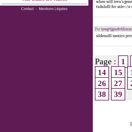
when will teva's gene
tadalafil for sale</a
Contact
-
Mentions Légales
Par
iywgrtjgsodvfdimm
sildenafil mexico pr
Page :
1
14
15
26
27
38
39