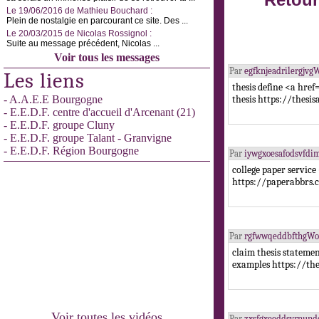
Retour
Le 19/06/2016 de Mathieu Bouchard :
Plein de nostalgie en parcourant ce site. Des ...
Le 20/03/2015 de Nicolas Rossignol :
Suite au message précédent, Nicolas ...
Voir tous les messages
Par
egfknjeadrilergjv
Les liens
thesis define <a hre
- A.A.E.E Bourgogne
thesis https://thesi
- E.E.D.F. centre d'accueil d'Arcenant (21)
- E.E.D.F. groupe Cluny
- E.E.D.F. groupe Talant - Granvigne
- E.E.D.F. Région Bourgogne
Par
iywgxoesafodsvfd
college paper servic
https://paperabbrs.
Par
rgfwwqeddbfthgW
claim thesis stateme
examples https://th
Voir toutes les vidéos
Par
zxsfgxeeddsvrnun