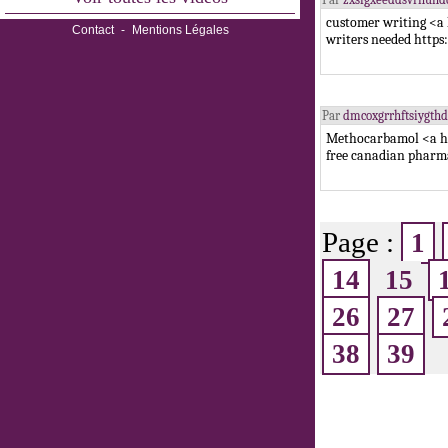
customer writing <a 
Contact
-
Mentions Légales
writers needed http
Par
dmcoxgrrhftsiygthd
Methocarbamol <a h
free canadian phar
Page :
1
14
15
26
27
38
39