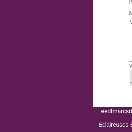
P
M
M
V
eedfmarcsdo
Eclaireuses 