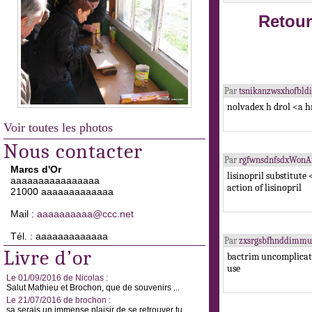
Retour
Par
tsnikanzwsxhofbl
nolvadex h drol <a h
Voir toutes les photos
Nous contacter
Par
rgfwnsdnfsdxWonA
Marcs d'Or
lisinopril substitut
aaaaaaaaaaaaaaaa
action of lisinopril
21000 aaaaaaaaaaaaa
Mail :
aaaaaaaaaa@ccc.net
Tél. : aaaaaaaaaaaaa
Par
zxsrgsbfhnddimmu
Livre d’or
bactrim uncomplicate
use
Le 01/09/2016 de Nicolas :
Salut Mathieu et Brochon, que de souvenirs ...
Le 21/07/2016 de brochon :
sa serais un immense plaisir de se retrouver tu ...