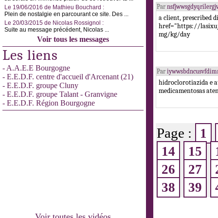
Par
nsfjwwsgdyqrilerg
Le 19/06/2016 de Mathieu Bouchard :
Plein de nostalgie en parcourant ce site. Des ...
a client, prescribed 
Le 20/03/2015 de Nicolas Rossignol :
href="https://lasixu
Suite au message précédent, Nicolas ...
mg/kg/day
Voir tous les messages
Les liens
- A.A.E.E Bourgogne
Par
iywwsbdncusvfdim
- E.E.D.F. centre d'accueil d'Arcenant (21)
hidroclorotiazida e 
- E.E.D.F. groupe Cluny
medicamentosas aten
- E.E.D.F. groupe Talant - Granvigne
- E.E.D.F. Région Bourgogne
Page :
1
14
15
26
27
38
39
Voir toutes les vidéos