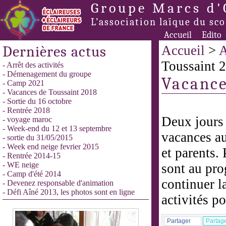
Groupe Marcs d'
L’association laïque du sc
Accueil
Edito
Dernières actus
Accueil
>
A
Toussaint 
- Arrêt des activités
- Démenagement du groupe
Vacance
- Camp 2021
- Vacances de Toussaint 2018
- Sortie du 16 octobre
- Rentrée 2018
Deux jours 
- voyage maroc
- Week-end du 12 et 13 septembre
vacances au
- sortie du 31/05/2015
- Week end neige fevrier 2015
et parents. 
- Rentrée 2014-15
- WE neige
sont au pro
- Camp d'été 2014
continuer l
- Devenez responsable d'animation
- Défi Aîné 2013, les photos sont en ligne
activités p
Partager
Partag