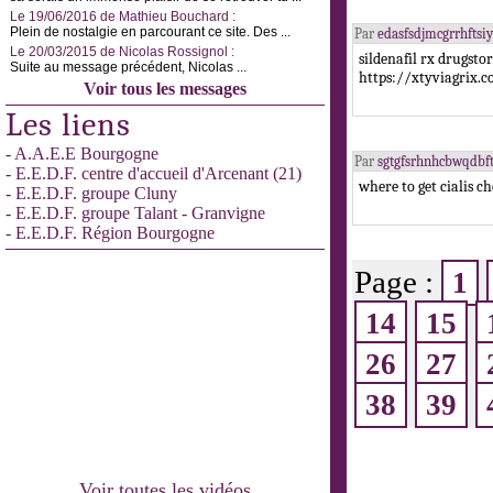
Le 19/06/2016 de Mathieu Bouchard :
Plein de nostalgie en parcourant ce site. Des ...
Par
edasfsdjmcgrrhftsi
Le 20/03/2015 de Nicolas Rossignol :
sildenafil rx drugst
Suite au message précédent, Nicolas ...
https://xtyviagrix.
Voir tous les messages
Les liens
- A.A.E.E Bourgogne
Par
sgtgfsrhnhcbwqdb
- E.E.D.F. centre d'accueil d'Arcenant (21)
where to get cialis 
- E.E.D.F. groupe Cluny
- E.E.D.F. groupe Talant - Granvigne
- E.E.D.F. Région Bourgogne
Page :
1
14
15
26
27
38
39
Voir toutes les vidéos