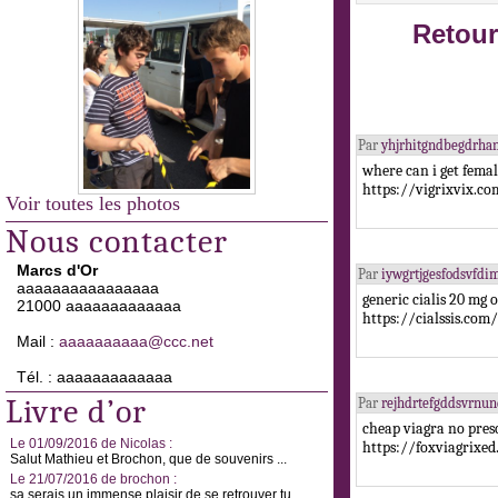
Retour
Par
yhjrhitgndbegdrha
where can i get fema
https://vigrixvix.co
Voir toutes les photos
Nous contacter
Marcs d'Or
Par
iywgrtjgesfodsvfd
aaaaaaaaaaaaaaaa
generic cialis 20 mg
21000 aaaaaaaaaaaaa
https://cialssis.com/
Mail :
aaaaaaaaaa@ccc.net
Tél. : aaaaaaaaaaaaa
Livre d’or
Par
rejhdrtefgddsvrn
cheap viagra no pres
Le 01/09/2016 de Nicolas :
https://foxviagrixe
Salut Mathieu et Brochon, que de souvenirs ...
Le 21/07/2016 de brochon :
sa serais un immense plaisir de se retrouver tu ...