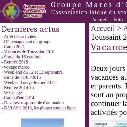
Groupe Marcs d'
L’association laïque du sc
Accueil
Edito
Dernières actus
Accueil
>
A
Toussaint 
- Arrêt des activités
- Démenagement du groupe
Vacance
- Camp 2021
- Vacances de Toussaint 2018
- Sortie du 16 octobre
- Rentrée 2018
Deux jours 
- voyage maroc
- Week-end du 12 et 13 septembre
vacances au
- sortie du 31/05/2015
- Week end neige fevrier 2015
et parents. 
- Rentrée 2014-15
- WE neige
sont au pro
- Camp d'été 2014
continuer l
- Devenez responsable d'animation
- Défi Aîné 2013, les photos sont en ligne
activités p
Partager
Partag