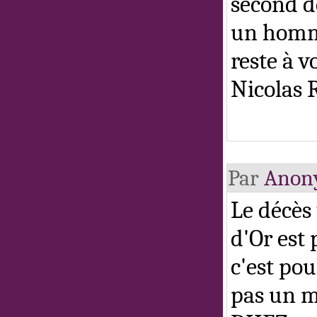
second d
un homma
reste à v
Nicolas 
Par
Anon
Le décès
d'Or est 
c'est po
pas un m