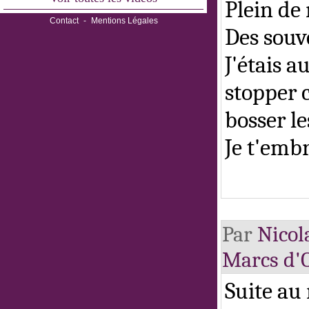
Plein de 
Contact
-
Mentions Légales
Des souv
J'étais a
stopper c
bosser l
Je t'embr
Par
Nicol
Marcs d'
Suite au 