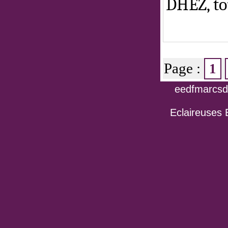
DHEZ, to
Page :
1
eedfmarcsdo
Eclaireuses 