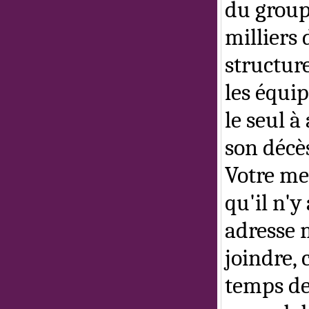
du group
milliers 
structure
les équi
le seul à
son décè
Votre mes
qu'il n'y
adresse 
joindre,
temps de