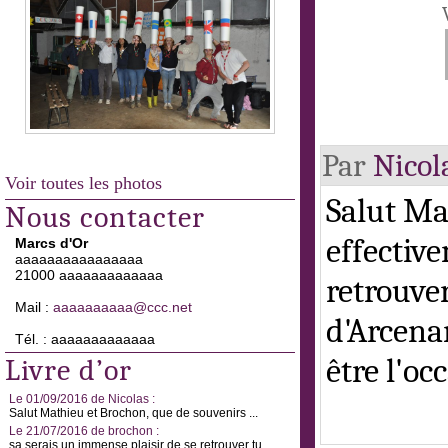
Par
Nicol
Voir toutes les photos
Salut Ma
Nous contacter
effectiv
Marcs d'Or
aaaaaaaaaaaaaaaa
21000 aaaaaaaaaaaaa
retrouve
Mail :
aaaaaaaaaa@ccc.net
d'Arcena
Tél. : aaaaaaaaaaaaa
être l'oc
Livre d’or
Le 01/09/2016 de Nicolas :
Salut Mathieu et Brochon, que de souvenirs ...
Le 21/07/2016 de brochon :
sa serais un immense plaisir de se retrouver tu ...