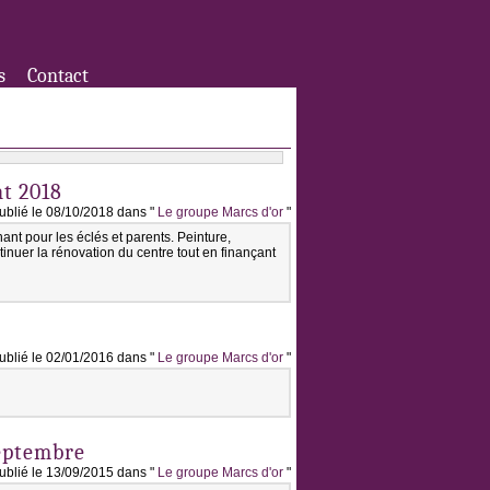
s
Contact
t 2018
ublié le 08/10/2018 dans "
Le groupe Marcs d'or
"
nt pour les éclés et parents. Peinture,
inuer la rénovation du centre tout en finançant
ublié le 02/01/2016 dans "
Le groupe Marcs d'or
"
septembre
ublié le 13/09/2015 dans "
Le groupe Marcs d'or
"