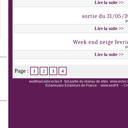
Lire la suite >>
sortie du 31/05/2
P
Lire la suite >>
Week end neige fevri
P
Lire la suite >>
Page :
1
2
3
4
eedfmarcsdor.ecles.fr
fait partie du réseau de sites
www.ecles.f
Eclaireuses Eclaireurs de France :
www.eedf.fr
-- Cr
.