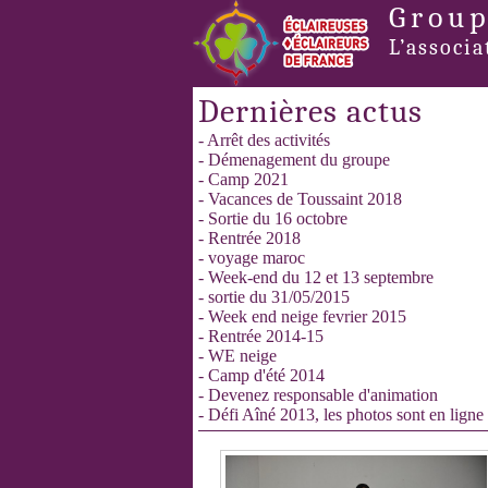
Group
L’associa
Dernières actus
- Arrêt des activités
- Démenagement du groupe
- Camp 2021
- Vacances de Toussaint 2018
- Sortie du 16 octobre
- Rentrée 2018
- voyage maroc
- Week-end du 12 et 13 septembre
- sortie du 31/05/2015
- Week end neige fevrier 2015
- Rentrée 2014-15
- WE neige
- Camp d'été 2014
- Devenez responsable d'animation
- Défi Aîné 2013, les photos sont en ligne