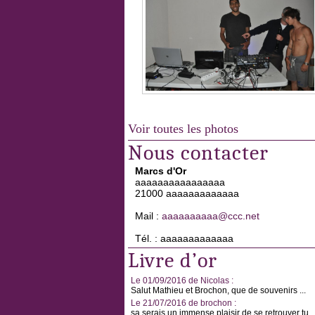
Voir toutes les photos
Nous contacter
Marcs d'Or
aaaaaaaaaaaaaaaa
21000 aaaaaaaaaaaaa
Mail :
aaaaaaaaaa@ccc.net
Tél. : aaaaaaaaaaaaa
Livre d’or
Le 01/09/2016 de Nicolas :
Salut Mathieu et Brochon, que de souvenirs ...
Le 21/07/2016 de brochon :
sa serais un immense plaisir de se retrouver tu ..