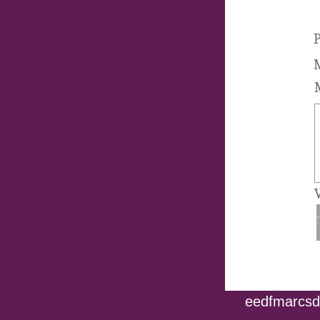
P
M
V
eedfmarcsdo