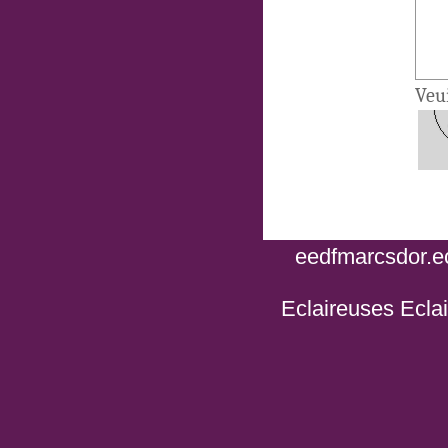
Veui
eedfmarcsdor.ec
Eclaireuses Ecla