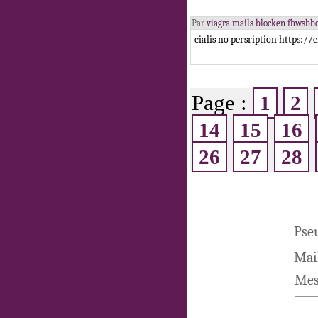
Par
viagra mails blocken fhwsb
cialis no persription https://c
Page :
1
2
14
15
16
26
27
28
Pseu
Mail
Mes