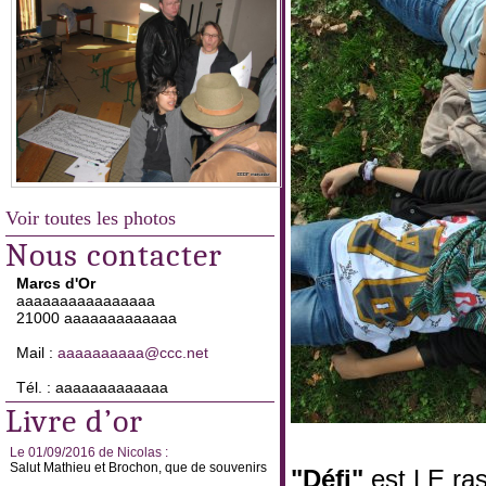
Voir toutes les photos
Nous contacter
Marcs d'Or
aaaaaaaaaaaaaaaa
21000 aaaaaaaaaaaaa
Mail :
aaaaaaaaaa@ccc.net
Tél. : aaaaaaaaaaaaa
Livre d’or
Le 01/09/2016 de Nicolas :
Salut Mathieu et Brochon, que de souvenirs
"Défi"
est LE ras
...