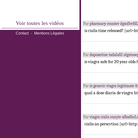
Voir toutes les vidéos
Par
pharmacy counter dgsolbvfd
is cialis time released? [url=h
Contact
-
Mentions Légales
Par
dapoxetine tadalafil olgstn
is viagra safe for 20 year old
Par
is generic viagra legitimate
qual a dose diaria de viagra h
Par
viagra cialis enzyte afhsdbc
cialis no perscrtion [url=http: